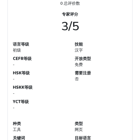
0 总评价数
专家评分
3/5
语言等级
技能
初级
汉字
CEFR等级
开放类型
-
免费
HSK等级
需要注册
-
否
HSKK等级
-
YCT等级
-
种类
类型
工具
网页
关键词
目标语言