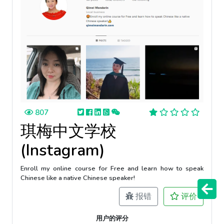
807
琪梅中文学校
(Instagram)
Enroll my online course for Free and learn how to speak
Chinese like a native Chinese speaker!
报错
评价
用户的评分