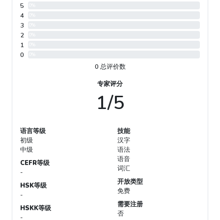
5
0%
4
0%
3
0%
2
0%
1
0%
0
0%
0 总评价数
专家评分
1/5
语言等级
技能
初级
汉字
中级
语法
语音
CEFR等级
词汇
-
开放类型
HSK等级
免费
-
需要注册
HSKK等级
否
-