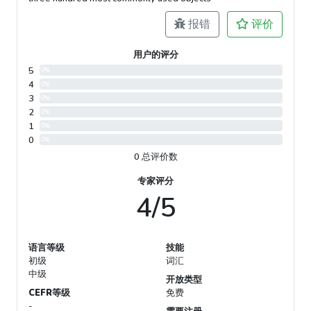
报错
评价
用户的评分
5
0%
4
0%
3
0%
2
0%
1
0%
0
0%
0 总评价数
专家评分
4/5
语言等级
技能
初级
词汇
中级
开放类型
CEFR等级
免费
-