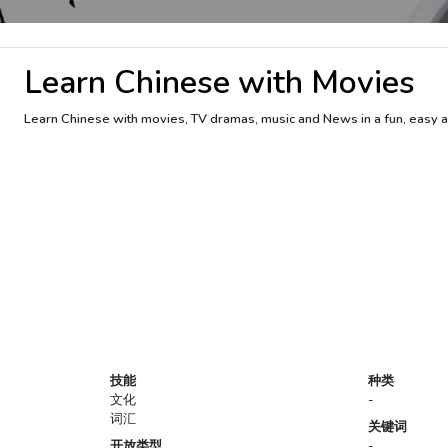
Learn Chinese with Movies
Learn Chinese with movies, TV dramas, music and News in a fun, easy a
技能
种类
文化
-
词汇
关键词
开放类型
-