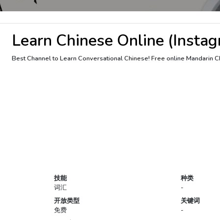
Learn Chinese Online (Insta
Best Channel to Learn Conversational Chinese! Free online Mandarin
技能
种类
词汇
-
开放类型
关键词
免费
-