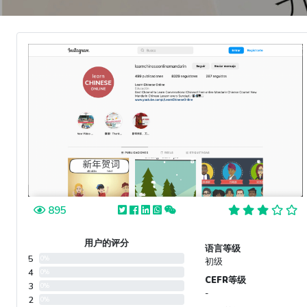
895
用户的评分
语言等级
5
0%
初级
4
0%
CEFR等级
3
0%
-
2
0%