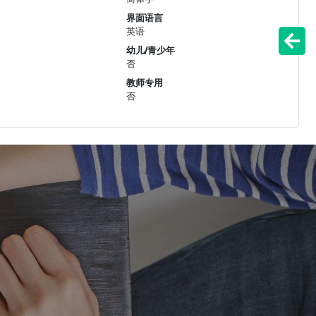
界面语言
英语
幼儿/青少年
否
教师专用
否