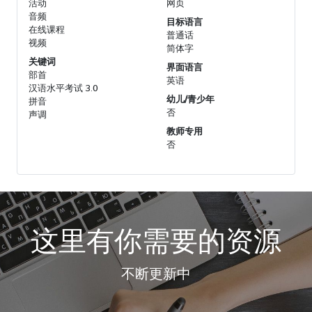
活动
网页
音频
目标语言
在线课程
普通话
视频
简体字
关键词
界面语言
部首
英语
汉语水平考试 3.0
幼儿/青少年
拼音
否
声调
教师专用
否
这里有你需要的资源
不断更新中