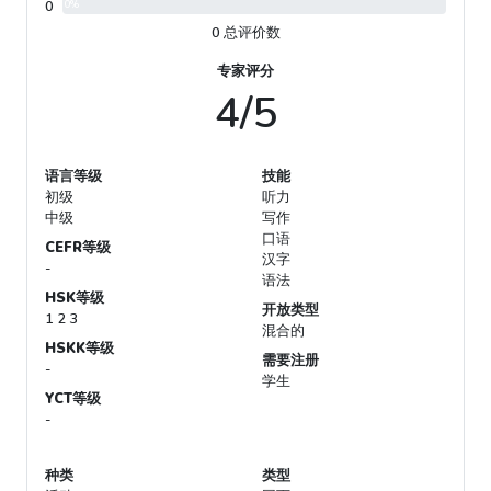
0
0%
0 总评价数
专家评分
4/5
语言等级
技能
初级
听力
中级
写作
口语
CEFR等级
汉字
-
语法
HSK等级
开放类型
1 2 3
混合的
HSKK等级
需要注册
-
学生
YCT等级
-
种类
类型