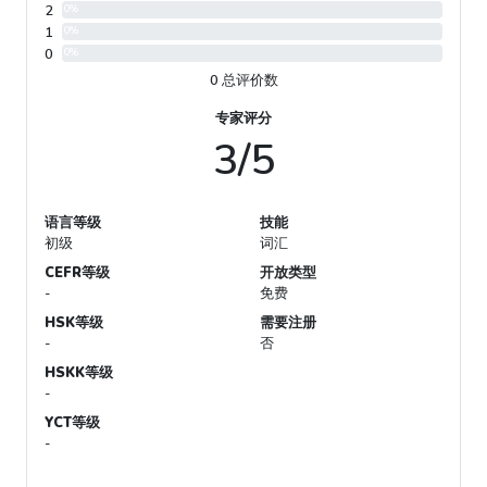
2
0%
1
0%
0
0%
0 总评价数
专家评分
3/5
语言等级
技能
初级
词汇
CEFR等级
开放类型
-
免费
HSK等级
需要注册
-
否
HSKK等级
-
YCT等级
-