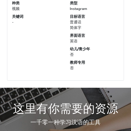
种类
类型
视频
Instagram
关键词
目标语言
-
普通话
简体字
界面语言
英语
幼儿/青少年
否
教师专用
否
这里有你需要的资源
一千零一种学习汉语的工具