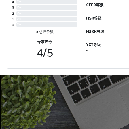
4
0%
CEFR等级
3
0%
-
2
0%
HSK等级
1
0%
-
0
0%
HSKK等级
0 总评价数
-
专家评分
YCT等级
4/5
-