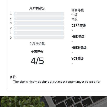
用户的评分
语言等级
5
0%
中级
4
0%
高级
3
0%
CEFR等级
2
0%
-
1
0%
HSK等级
0
0%
-
0 总评价数
HSKK等级
专家评分
-
4/5
YCT等级
-
备注
The site is nicely designed, but most content must be paid for.