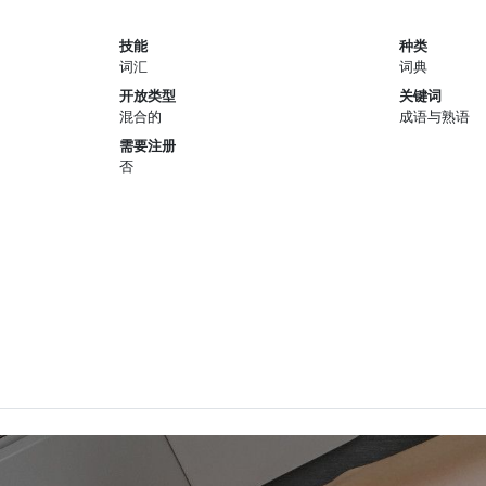
技能
种类
词汇
词典
开放类型
关键词
混合的
成语与熟语
需要注册
否