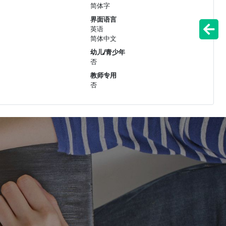
简体字
界面语言
英语
简体中文
幼儿/青少年
否
教师专用
否