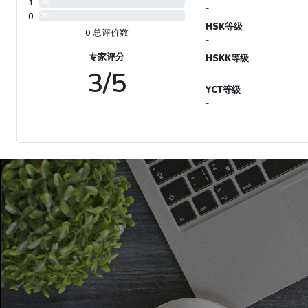
1
0%
-
0
0%
HSK等级
0 总评价数
-
专家评分
HSKK等级
3/5
-
YCT等级
-