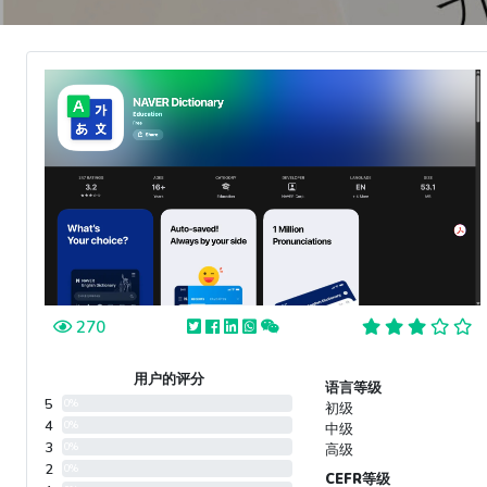
270
用户的评分
语言等级
5
0%
初级
4
0%
中级
3
0%
高级
2
0%
CEFR等级