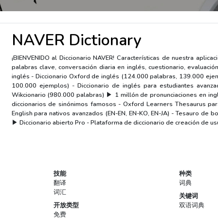
NAVER Dictionary
¡BIENVENIDO al Diccionario NAVER! Características de nuestra aplicac
palabras clave, conversación diaria en inglés, cuestionario, evaluaci
inglés - Diccionario Oxford de inglés (124.000 palabras, 139.000 ej
100.000 ejemplos) - Diccionario de inglés para estudiantes avan
Wikcionario (980.000 palabras) ▶ 1 millón de pronunciaciones en inglé
diccionarios de sinónimos famosos - Oxford Learners Thesaurus para
English para nativos avanzados (EN-EN, EN-KO, EN-JA) - Tesauro de bol
▶ Diccionario abierto Pro - Plataforma de diccionario de creación de usu
技能
种类
翻译
词典
词汇
关键词
开放类型
双语词典
免费