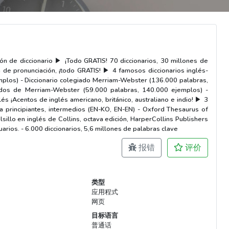
ión de diccionario ▶ ¡Todo GRATIS! 70 diccionarios, 30 millones de
ón de pronunciación, ¡todo GRATIS! ▶ 4 famosos diccionarios inglés-
emplos) - Diccionario colegiado Merriam-Webster (136.000 palabras,
zados de Merriam-Webster (59.000 palabras, 140.000 ejemplos) -
s ¡Acentos de inglés americano, británico, australiano e indio! ▶ 3
 principiantes, intermedios (EN-KO, EN-EN) - Oxford Thesaurus of
sillo en inglés de Collins, octava edición, HarperCollins Publishers
arios. - 6.000 diccionarios, 5,6 millones de palabras clave
报错
评价
类型
应用程式
网页
目标语言
普通话