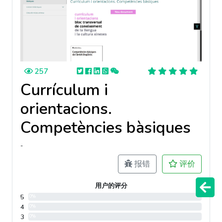
257
Currículum i
orientacions.
Competències bàsiques
-
报错
评价
用户的评分
5
0%
4
0%
3
0%