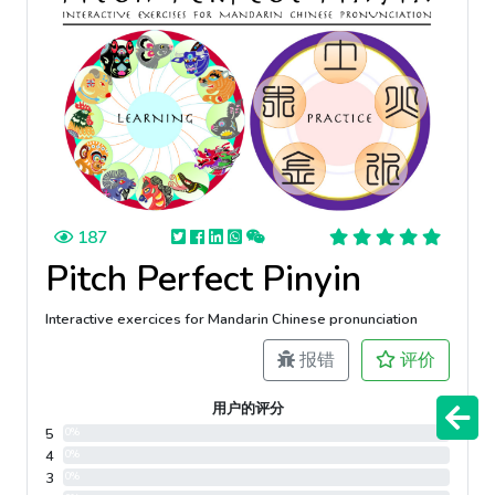
187
Pitch Perfect Pinyin
Interactive exercices for Mandarin Chinese pronunciation
报错
评价
用户的评分
5
0%
4
0%
3
0%