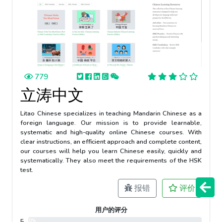
779
立涛中文
Litao Chinese specializes in teaching Mandarin Chinese as a
foreign language. Our mission is to provide learnable,
systematic and high-quality online Chinese courses. With
clear instructions, an efficient approach and complete content,
our courses will help you learn Chinese easily, quickly and
systematically. They also meet the requirements of the HSK
test.
报错
评价
用户的评分
5
0%