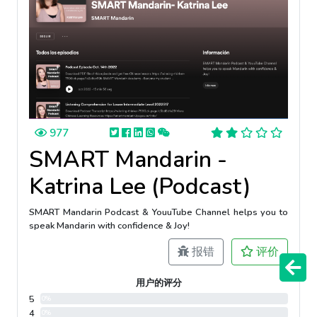
977
SMART Mandarin -
Katrina Lee (Podcast)
SMART Mandarin Podcast & YouuTube Channel helps you to
speak Mandarin with confidence & Joy!
报错
评价
用户的评分
5
0%
4
0%