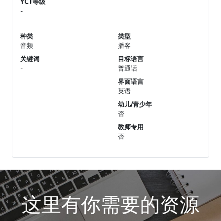
YCT等级
-
种类
类型
音频
播客
关键词
目标语言
-
普通话
界面语言
英语
幼儿/青少年
否
教师专用
否
这里有你需要的资源