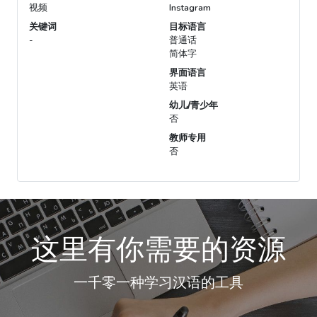
视频
Instagram
关键词
目标语言
-
普通话
简体字
界面语言
英语
幼儿/青少年
否
教师专用
否
这里有你需要的资源
一千零一种学习汉语的工具