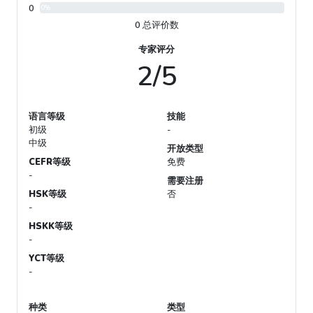
0
0%
0 总评价数
专家评分
2/5
语言等级
技能
初级
-
中级
开放类型
CEFR等级
免费
-
需要注册
HSK等级
否
-
HSKK等级
-
YCT等级
-
种类
类型