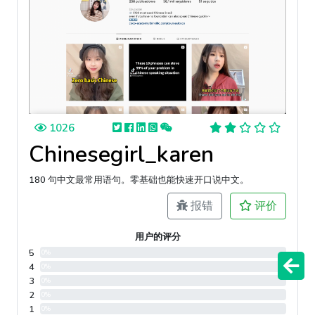
1026
Chinesegirl_karen
180 句中文最常用语句。零基础也能快速开口说中文。
报错
评价
用户的评分
5
0%
4
0%
3
0%
2
0%
1
0%