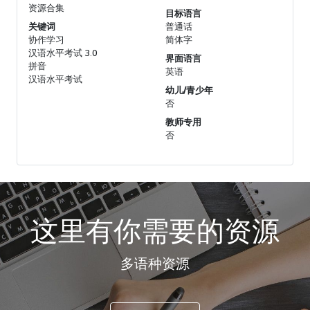
资源合集
目标语言
关键词
普通话
协作学习
简体字
汉语水平考试 3.0
界面语言
拼音
英语
汉语水平考试
幼儿/青少年
否
教师专用
否
这里有你需要的资源
多语种资源