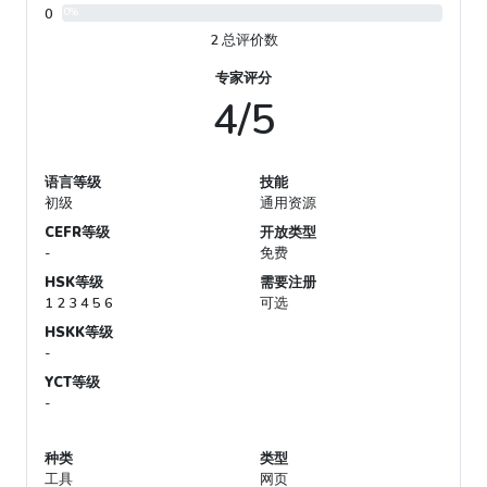
0
0%
2 总评价数
专家评分
4/5
语言等级
技能
初级
通用资源
CEFR等级
开放类型
-
免费
HSK等级
需要注册
1 2 3 4 5 6
可选
HSKK等级
-
YCT等级
-
种类
类型
工具
网页