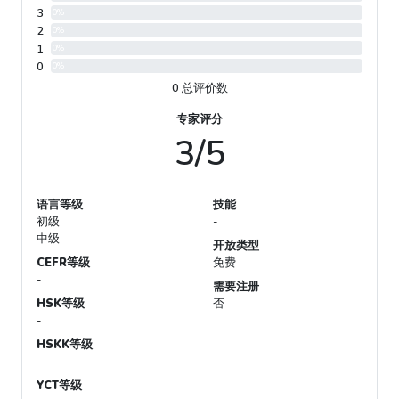
3
0%
2
0%
1
0%
0
0%
0 总评价数
专家评分
3/5
语言等级
技能
初级
-
中级
开放类型
CEFR等级
免费
-
需要注册
HSK等级
否
-
HSKK等级
-
YCT等级