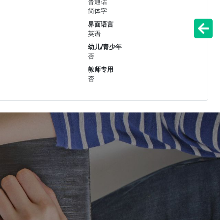
普通话
简体字
界面语言
英语
幼儿/青少年
否
教师专用
否