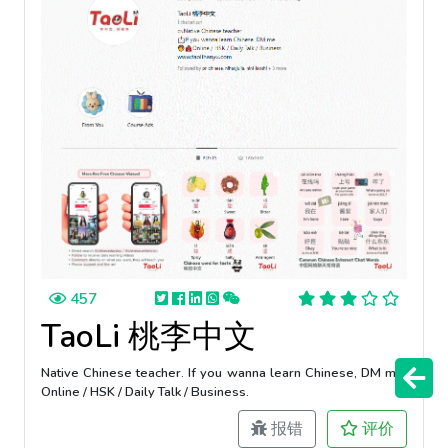
457
TaoLi 桃李中文
Native Chinese teacher. If you wanna learn Chinese, DM me.
Online / HSK / Daily Talk / Business.
报错
评价