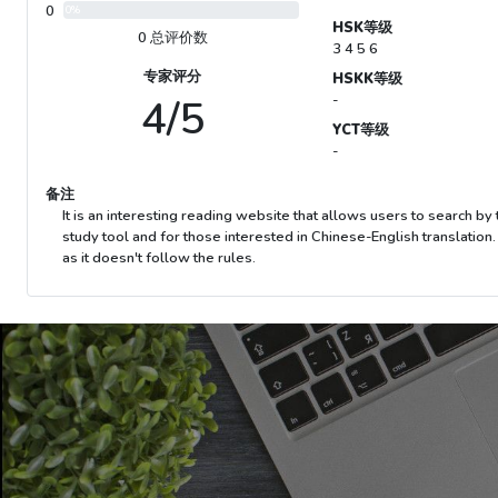
0
0%
HSK等级
0 总评价数
3 4 5 6
专家评分
HSKK等级
4/5
-
YCT等级
-
备注
It is an interesting reading website that allows users to search by 
study tool and for those interested in Chinese-English translation. 
as it doesn't follow the rules.