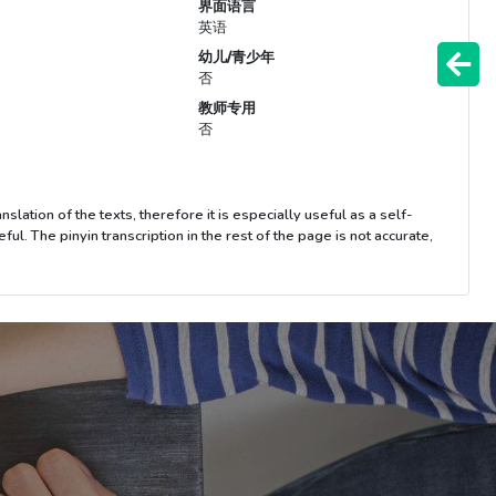
界面语言
英语
幼儿/青少年
否
教师专用
否
lation of the texts, therefore it is especially useful as a self-
l. The pinyin transcription in the rest of the page is not accurate,