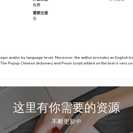
免费
需要注册
否
topic and/or by language level. Moreover, the author provides an English trans
The Popup Chinese dictionary and Pinyin script added on the text is very usefu
这里有你需要的资源
不断更新中