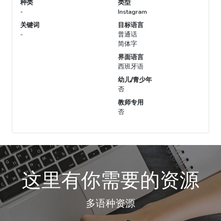
种类
类型
-
Instagram
关键词
目标语言
-
普通话
简体字
界面语言
西班牙语
幼儿/青少年
否
教师专用
否
这里有你需要的资源
多语种资源