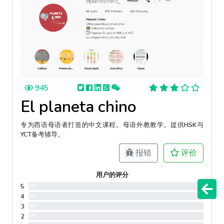
945
El planeta chino
专为西语母语者打造的中文课程。母语外教教学。提供HSK与
YCT备考辅导。
报错
评价
用户的评分
5
0%
4
0%
3
0%
2
0%