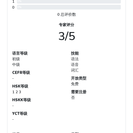
1
0%
0
0%
0 总评价数
专家评分
3/5
语言等级
技能
初级
语法
中级
语音
词汇
CEFR等级
-
开放类型
免费
HSK等级
1 2 3
需要注册
否
HSKK等级
-
YCT等级
-