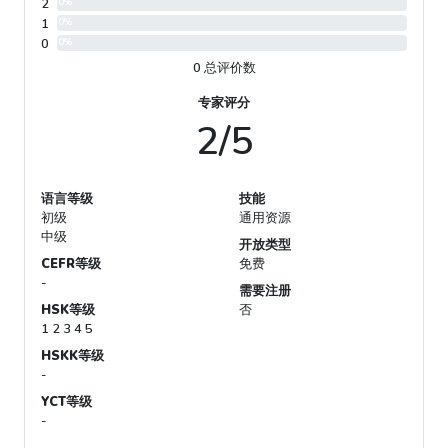
2
0%
1
0%
0
0%
0 总评价数
专家评分
2/5
语言等级
技能
初级
通用资源
中级
开放类型
CEFR等级
免费
-
需要注册
HSK等级
否
1 2 3 4 5
HSKK等级
-
YCT等级
-