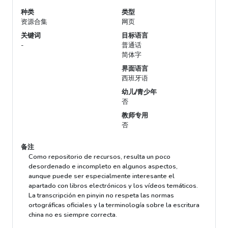
种类
类型
资源合集
网页
关键词
目标语言
-
普通话
简体字
界面语言
西班牙语
幼儿/青少年
否
教师专用
否
备注
Como repositorio de recursos, resulta un poco
desordenado e incompleto en algunos aspectos,
aunque puede ser especialmente interesante el
apartado con libros electrónicos y los vídeos temáticos.
La transcripción en pinyin no respeta las normas
ortográficas oficiales y la terminología sobre la escritura
china no es siempre correcta.