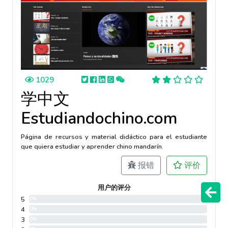
1029
学中文
Estudiandochino.com
Página de recursos y material didáctico para el estudiante
que quiera estudiar y aprender chino mandarín.
报错
评价
用户的评分
5
0%
4
0%
3
0%