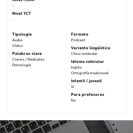
-
Nivel YCT
-
Tipología
Formato
Audio
Pódcast
Vídeo
Variante lingüística
Palabras clave
Chino estándar
Claves / Radicales
Idioma vehicular
Etimología
Inglés
Ortografía tradicional
Infantil / juvenil
Sí
Para profesores
No