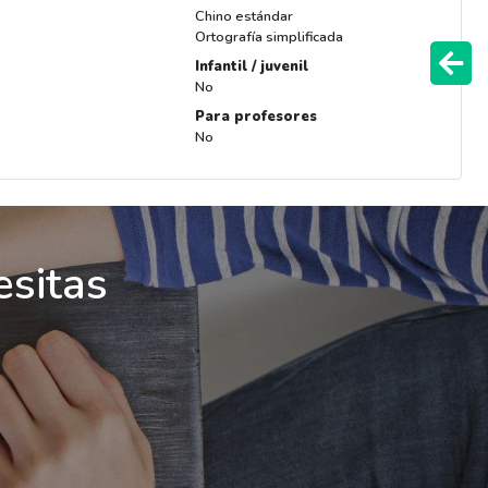
Chino estándar
Ortografía simplificada
Infantil / juvenil
No
Para profesores
No
esitas