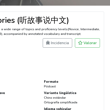
 Stories (听故事说中文)
ide range of topics and proficiency levels(Novice, Intermediate,
(B), accompanied by annotated vocabulary and transcript.
Incidencia
Valorar
Formato
Pódcast
ave
Variante lingüística
Chino estándar
Ortografía simplificada
Idioma vehicular