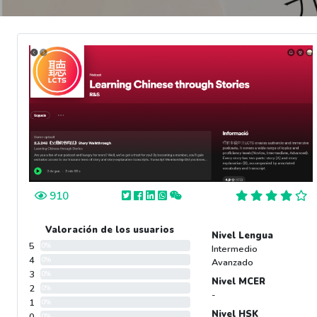
910
Valoración de los usuarios
Nivel Lengua
5
0%
Intermedio
4
0%
Avanzado
3
0%
Nivel MCER
2
0%
-
1
0%
Nivel HSK
0%