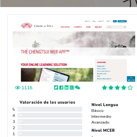
1116
Valoración de los usuarios
Nivel Lengua
5
0%
Básico
4
0%
Intermedio
3
0%
Avanzado
2
0%
Nivel MCER
1
0%
-