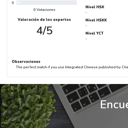
0
0%
Nivel HSK
0 Votaciones
-
Valoración de los expertos
Nivel HSKK
4/5
-
Nivel YCT
-
Observaciones
The perfect match if you use Integrated Chinese published by Ch
Encue