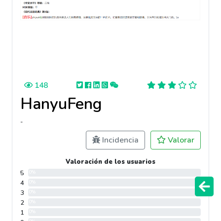
148
HanyuFeng
-
Incidencia
Valorar
Valoración de los usuarios
5
0%
4
0%
3
0%
2
0%
1
0%