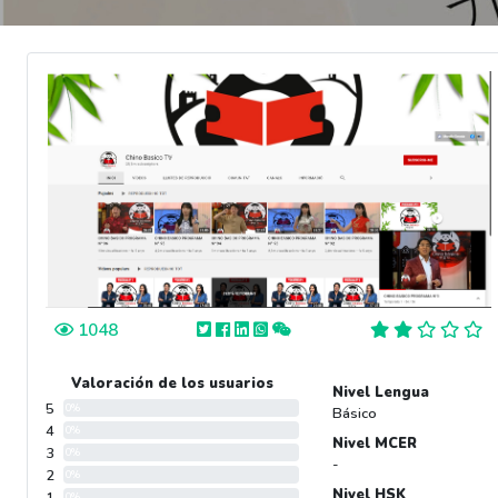
1048
Valoración de los usuarios
Nivel Lengua
5
0%
Básico
4
0%
Nivel MCER
3
0%
-
2
0%
Nivel HSK
0%