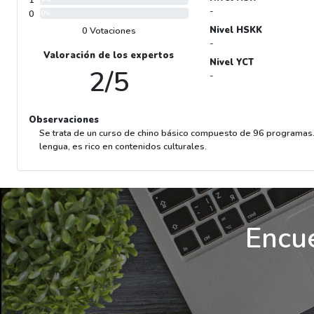
1
-
0
0%
Nivel HSKK
0 Votaciones
-
Valoración de los expertos
Nivel YCT
2/5
-
Observaciones
Se trata de un curso de chino básico compuesto de 96 programas.
lengua, es rico en contenidos culturales.
Encue