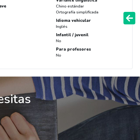
Variante lingüística
ave
Chino estándar
Ortografía simplificada
Idioma vehicular
Inglés
Infantil / juvenil
No
Para profesores
No
esitas