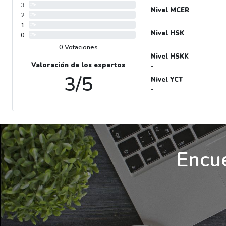
3
0%
Nivel MCER
2
0%
-
1
0%
Nivel HSK
0
0%
-
0 Votaciones
Nivel HSKK
Valoración de los expertos
-
3/5
Nivel YCT
-
Encue