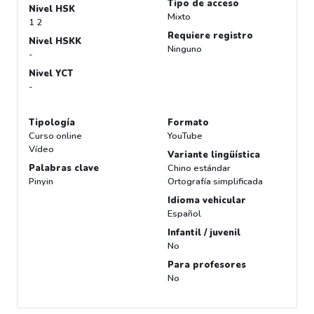
Tipo de acceso
Nivel HSK
Mixto
1 2
Requiere registro
Nivel HSKK
Ninguno
-
Nivel YCT
-
Tipología
Formato
Curso online
YouTube
Vídeo
Variante lingüística
Palabras clave
Chino estándar
Pinyin
Ortografía simplificada
Idioma vehicular
Español
Infantil / juvenil
No
Para profesores
No