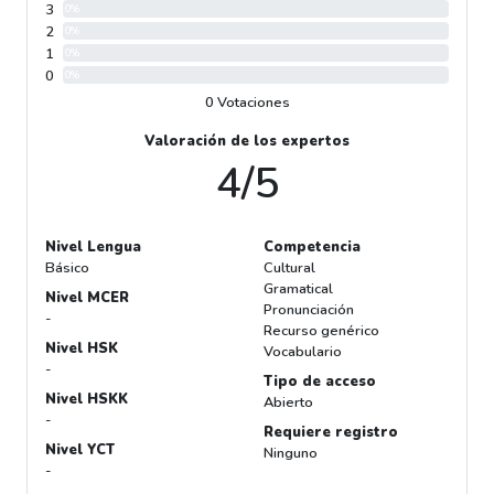
3
0%
2
0%
1
0%
0
0%
0 Votaciones
Valoración de los expertos
4/5
Nivel Lengua
Competencia
Básico
Cultural
Gramatical
Nivel MCER
Pronunciación
-
Recurso genérico
Nivel HSK
Vocabulario
-
Tipo de acceso
Nivel HSKK
Abierto
-
Requiere registro
Nivel YCT
Ninguno
-