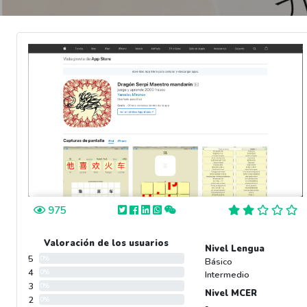
975
Valoración de los usuarios
Nivel Lengua
5
0%
Básico
4
0%
Intermedio
3
0%
Nivel MCER
2
0%
-