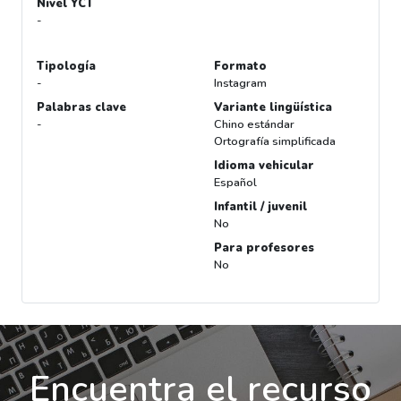
Nivel YCT
-
Tipología
Formato
-
Instagram
Palabras clave
Variante lingüística
-
Chino estándar
Ortografía simplificada
Idioma vehicular
Español
Infantil / juvenil
No
Para profesores
No
Encuentra el recurso