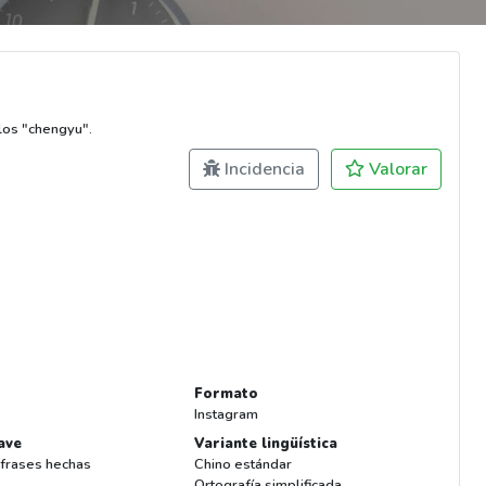
los "chengyu".
Incidencia
Valorar
Formato
Instagram
ave
Variante lingüística
 frases hechas
Chino estándar
Ortografía simplificada