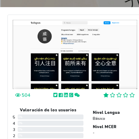
504
Valoración de los usuarios
Nivel Lengua
5
0%
Básico
4
0%
Nivel MCER
3
0%
-
2
0%