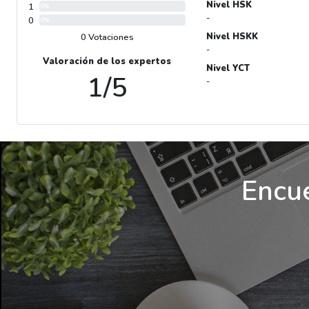
Nivel HSK
1
0%
-
0
0%
Nivel HSKK
0 Votaciones
-
Valoración de los expertos
Nivel YCT
1/5
-
Encue