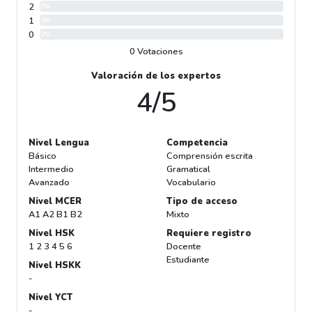
2
0%
1
0%
0
0%
0 Votaciones
Valoración de los expertos
4/5
Nivel Lengua
Competencia
Básico
Comprensión escrita
Intermedio
Gramatical
Avanzado
Vocabulario
Nivel MCER
Tipo de acceso
A1 A2 B1 B2
Mixto
Nivel HSK
Requiere registro
1 2 3 4 5 6
Docente
Estudiante
Nivel HSKK
-
Nivel YCT
-