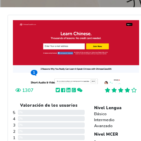
1307
Valoración de los usuarios
Nivel Lengua
5
0%
Básico
4
0%
Intermedio
3
0%
Avanzado
2
0%
Nivel MCER
1
0%
-