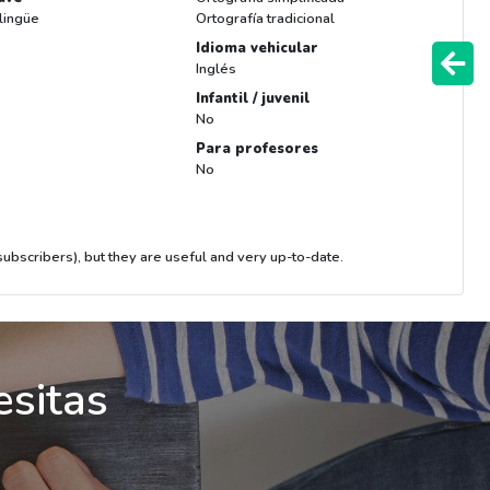
ilingüe
Ortografía tradicional
Idioma vehicular
Inglés
Infantil / juvenil
No
Para profesores
No
bscribers), but they are useful and very up-to-date.
esitas