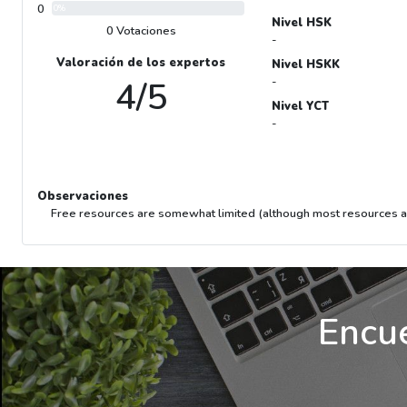
0
0%
Nivel HSK
0 Votaciones
-
Valoración de los expertos
Nivel HSKK
4/5
-
Nivel YCT
-
Observaciones
Free resources are somewhat limited (although most resources are
Encue