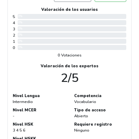
Valoración de los usuarios
5
0%
4
0%
3
0%
2
0%
1
0%
0
0%
0 Votaciones
Valoración de los expertos
2/5
Nivel Lengua
Competencia
Intermedio
Vocabulario
Nivel MCER
Tipo de acceso
-
Abierto
Nivel HSK
Requiere registro
3 4 5 6
Ninguno
Nivel HSKK