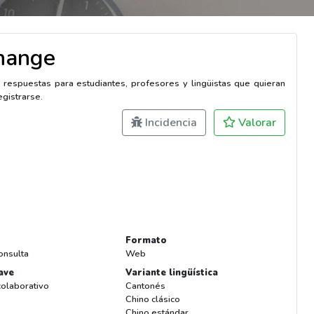
hange
respuestas para estudiantes, profesores y lingüistas que quieran
egistrarse.
Incidencia
Valorar
Formato
onsulta
Web
ave
Variante lingüística
colaborativo
Cantonés
Chino clásico
Chino estándar