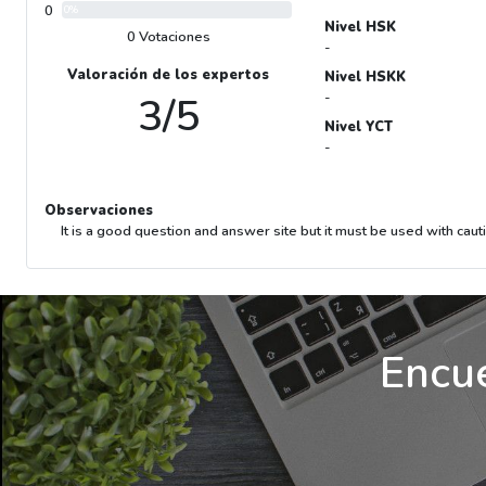
0
0%
Nivel HSK
0 Votaciones
-
Valoración de los expertos
Nivel HSKK
3/5
-
Nivel YCT
-
Observaciones
It is a good question and answer site but it must be used with cau
Encue