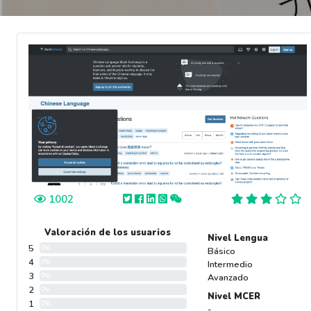
1002
Valoración de los usuarios
Nivel Lengua
5
0%
Básico
4
0%
Intermedio
3
0%
Avanzado
2
0%
Nivel MCER
1
0%
-