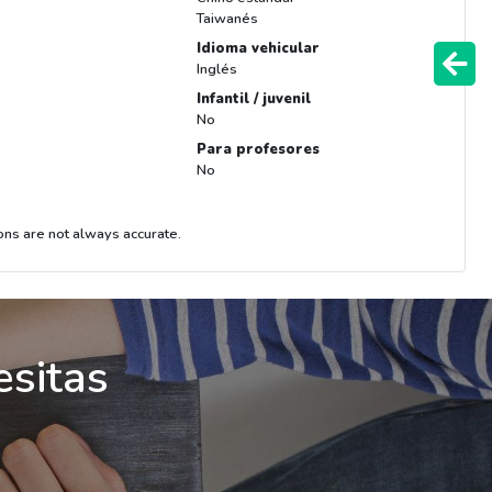
Taiwanés
Idioma vehicular
Inglés
Infantil / juvenil
No
Para profesores
No
ons are not always accurate.
esitas