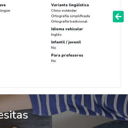
ave
Variante lingüística
ilingüe
Chino estándar
Ortografía simplificada
Ortografía tradicional
Idioma vehicular
Inglés
Infantil / juvenil
No
Para profesores
No
esitas