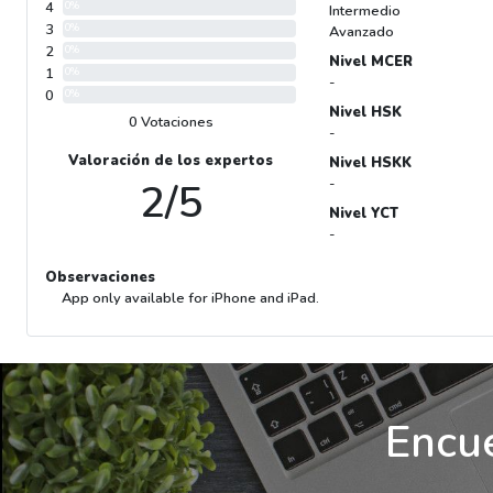
4
0%
Intermedio
3
0%
Avanzado
2
0%
Nivel MCER
1
0%
-
0
0%
Nivel HSK
0 Votaciones
-
Valoración de los expertos
Nivel HSKK
2/5
-
Nivel YCT
-
Observaciones
App only available for iPhone and iPad.
Encue