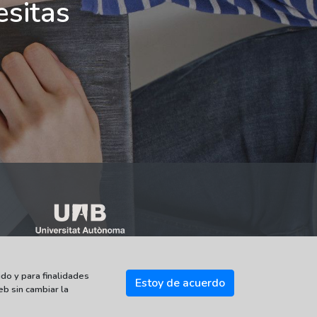
esitas
do y para finalidades
Estoy de acuerdo
eb sin cambiar la