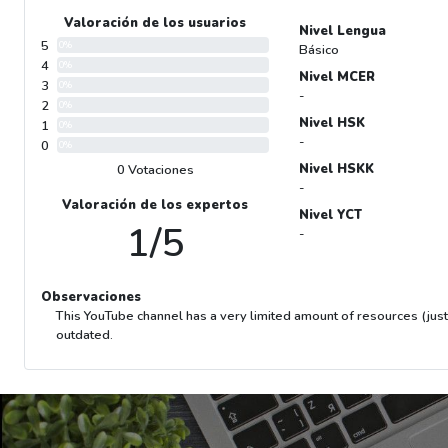
Valoración de los usuarios
Nivel Lengua
5
0%
Básico
4
0%
Nivel MCER
3
0%
-
2
0%
Nivel HSK
1
0%
-
0
0%
Nivel HSKK
0 Votaciones
-
Valoración de los expertos
Nivel YCT
1/5
-
Observaciones
This YouTube channel has a very limited amount of resources (jus
outdated.