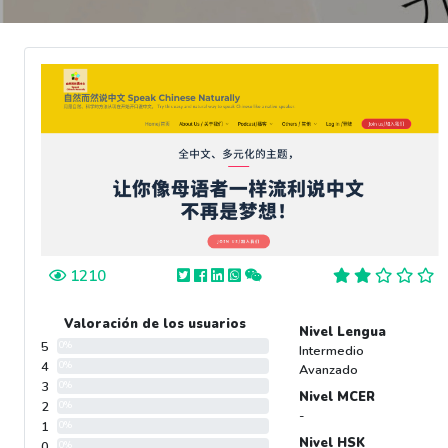
1210
Valoración de los usuarios
Nivel Lengua
5
0%
Intermedio
4
0%
Avanzado
3
0%
Nivel MCER
2
0%
-
1
0%
Nivel HSK
0
0%