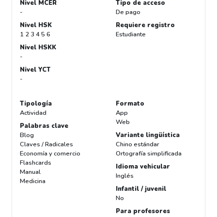
Nivel MCER
Tipo de acceso
-
De pago
Nivel HSK
Requiere registro
1 2 3 4 5 6
Estudiante
Nivel HSKK
-
Nivel YCT
-
Tipología
Formato
Actividad
App
Web
Palabras clave
Blog
Variante lingüística
Claves / Radicales
Chino estándar
Economía y comercio
Ortografía simplificada
Flashcards
Idioma vehicular
Manual
Inglés
Medicina
Infantil / juvenil
No
Para profesores