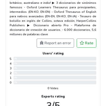
británico, australiano e indio! ▶ 3 diccionarios de sinónimos
famosos - Oxford Learners Thesaurus para principiantes,
intermedios (EN-KO, EN-EN) - Oxford Thesaurus of English
para nativos avanzados (EN-EN, EN-KO, EN-JA) - Tesauro de
bolsillo en inglés de Collins, octava edición, HarperCollins
Publishers ▶ Diccionario abierto Pro - Plataforma de
diccionario de creación de usuarios. - 6.000 diccionarios, 5,6
millones de palabras clave
Report an error
Rate
Users’ rating
5
0%
4
0%
3
0%
2
0%
1
0%
0
0%
0 Votes
Experts rating
3/5