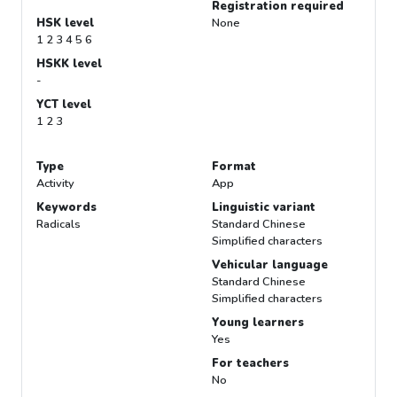
Registration required
HSK level
None
1 2 3 4 5 6
HSKK level
-
YCT level
1 2 3
Type
Format
Activity
App
Keywords
Linguistic variant
Radicals
Standard Chinese
Simplified characters
Vehicular language
Standard Chinese
Simplified characters
Young learners
Yes
For teachers
No