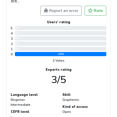
朋友。
Report an error
Rate
Users’ rating
5
0%
4
0%
3
0%
2
0%
1
0%
0
100%
2 Votes
Experts rating
3/5
Language level
Skill
Beginner
Graphemic
Intermediate
Kind of access
CEFR level
Open
-