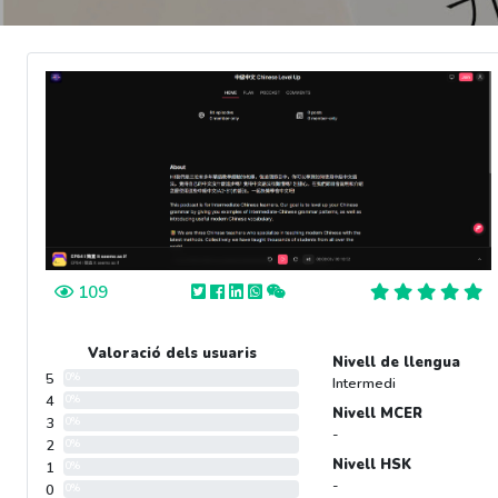
109
Valoració dels usuaris
Nivell de llengua
5
0%
Intermedi
4
0%
Nivell MCER
3
0%
-
2
0%
Nivell HSK
1
0%
-
0
0%