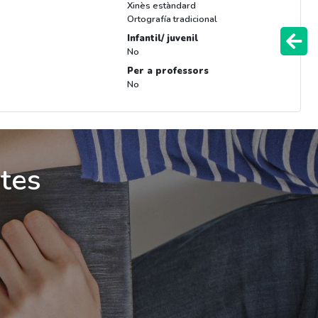
Xinès estàndard
Ortografía tradicional
Infantil/ juvenil
No
Per a professors
No
ites