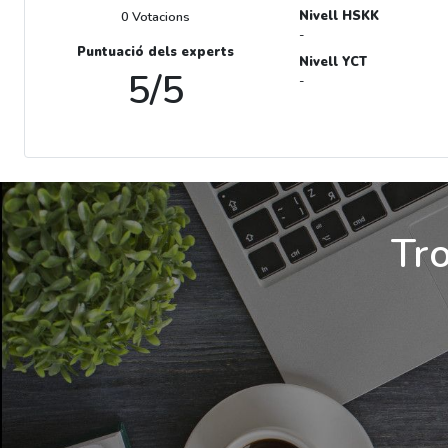
Nivell HSKK
0 Votacions
-
Puntuació dels experts
Nivell YCT
5/5
-
Tro