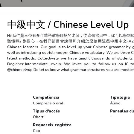
中級中文 / Chinese Level Up
Hi! 我們是三位有多年華語教學經驗的老師，從這個節目中，你可以學到
難懂嗎? 別擔心，在我們節目會說明和介紹怎麼使用這些中級中文(A2-B1)的語法。一
Chinese learners. Our goal is to level up your Chinese grammar by 
well as introducing useful modern Chinese vocabulary. We are three C
latest methods. Collectively we have taught thousands of student
Beginner-Intermediate levels. We invite you to follow us on IG t
@chineselvup Do let us know what grammar structures you are most int
Competència
Tipologia
Comprensió oral
Àudio
Tipus d'accés
Paraules cl
Obert
-
Requereix registre
Cap