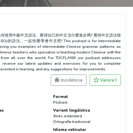
如何使用中級中文語法。覺得自己的中文沒什麼進步嗎? 覺得中文語法很
起快樂學會中文吧! This podcast is for Intermediate
giving you examples of intermediate-Chinese grammar patterns, as
hinese teachers who specialize in teaching modern Chinese with the
s from all over the world. For TOCFL/HSK our podcast addresses
o receive our latest updates and exercises for you to complete
erested in learning, and any suggestions for improvements.
Incidència
Valora’l
Format
Pòdcast
au
Variant lingüística
Xinès estàndard
Ortografia tradicional
Idioma vehicular