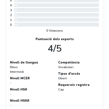
5
0%
4
0%
3
0%
2
0%
1
0%
0
0%
0 Votacions
Puntuació dels experts
4/5
Nivell de llengua
Competència
Bàsic
Vocabulari
Intermedi
Tipus d'accés
Nivell MCER
Obert
-
Requereix registre
Nivell HSK
Cap
-
Nivell HSKK
-