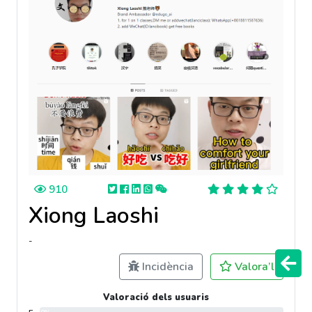
910
Xiong Laoshi
-
Incidència
Valora’l
Valoració dels usuaris