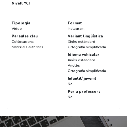
Nivell YCT
-
Tipologia
Format
Vídeo
Instagram
Paraules clau
Variant lingüística
Col·locacions
Xinès estàndard
Materials autèntics
Ortografia simplificada
Idioma vehicular
Xinès estàndard
Anglès
Ortografia simplificada
Infantil/ juvenil
No
Per a professors
No