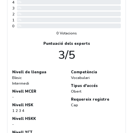
4
0%
3
0%
2
0%
1
0%
0
0%
0 Votacions
Puntuació dels experts
3/5
Nivell de llengua
Competència
Bàsic
Vocabulari
Intermedi
Tipus d'accés
Nivell MCER
Obert
-
Requereix registre
Nivell HSK
Cap
1 2 3 4
Nivell HSKK
-
Nivell YCT