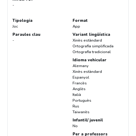
-
Tipologia
Format
Joc
App
Paraules clau
Variant lingüística
-
Xinès estàndard
Ortografia simplificada
Ortografia tradicional
Idioma vehicular
Alemany
Xinès estàndard
Espanyol
Francès
Anglès
Italià
Portuguès
Rus
Taiwanès
Infantil/ juvenil
No
Per a professors