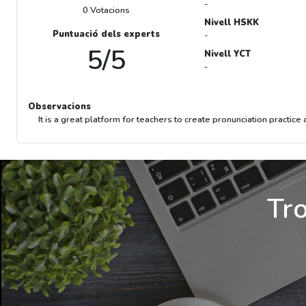
-
0 Votacions
Nivell HSKK
Puntuació dels experts
-
5/5
Nivell YCT
-
Observacions
It is a great platform for teachers to create pronunciation practice a
Tro