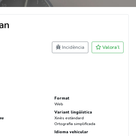
an
Incidència
Valora’l
Format
Web
Variant lingüística
au
Xinès estàndard
Ortografia simplificada
Idioma vehicular