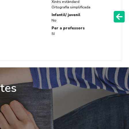
Xinès estàndard
Ortografia simplificada
Infantil/ juvenil
No
Per a professors
Sí
ites