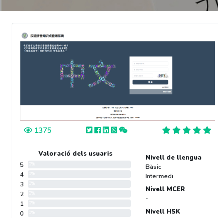
1375
Valoració dels usuaris
Nivell de llengua
5
0%
Bàsic
4
0%
Intermedi
3
0%
Nivell MCER
2
0%
-
1
0%
Nivell HSK
0
0%