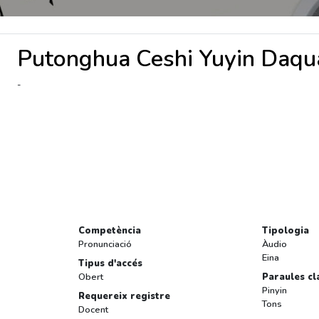
Putonghua Ceshi Yuyin Daqu
-
Competència
Tipologia
Pronunciació
Àudio
Eina
Tipus d'accés
Obert
Paraules cl
Pinyin
Requereix registre
Tons
Docent