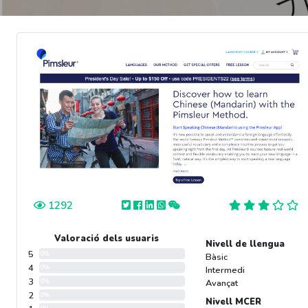
1292
Valoració dels usuaris
Nivell de llengua
5
0%
Bàsic
4
0%
Intermedi
3
0%
Avançat
2
0%
Nivell MCER