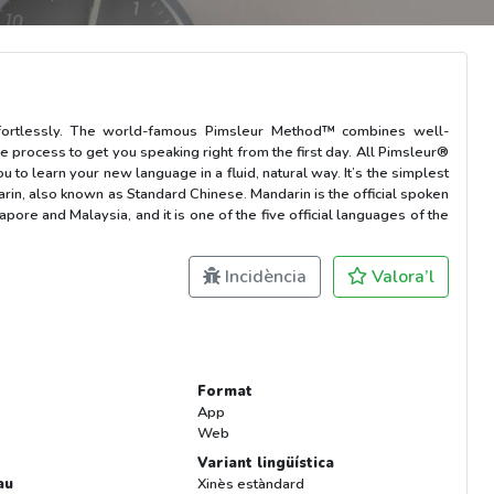
ffortlessly. The world-famous Pimsleur Method™ combines well-
e process to get you speaking right from the first day. All Pimsleur®
 to learn your new language in a fluid, natural way. It’s the simplest
rin, also known as Standard Chinese. Mandarin is the official spoken
pore and Malaysia, and it is one of the five official languages of the
Incidència
Valora’l
Format
App
Web
Variant lingüística
au
Xinès estàndard