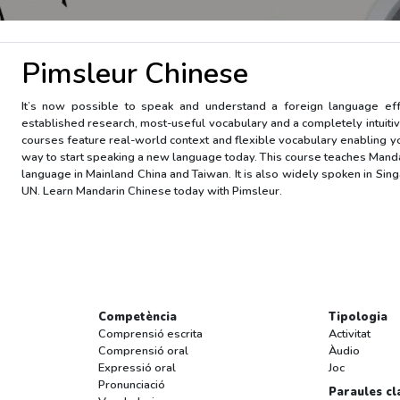
Pimsleur Chinese
It’s now possible to speak and understand a foreign language e
established research, most-useful vocabulary and a completely intuitiv
courses feature real-world context and flexible vocabulary enabling you
way to start speaking a new language today. This course teaches Manda
language in Mainland China and Taiwan. It is also widely spoken in Singa
UN. Learn Mandarin Chinese today with Pimsleur.
Competència
Tipologia
Comprensió escrita
Activitat
Comprensió oral
Àudio
Expressió oral
Joc
Pronunciació
Paraules cl