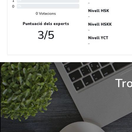
1
0%
-
0
0%
Nivell HSK
0 Votacions
-
Puntuació dels experts
Nivell HSKK
3/5
-
Nivell YCT
-
Tro