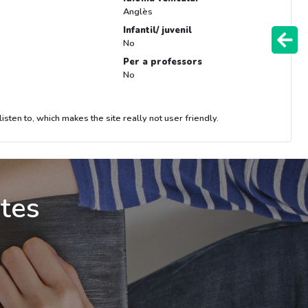
Anglès
Infantil/ juvenil
No
Per a professors
No
sten to, which makes the site really not user friendly.
ites