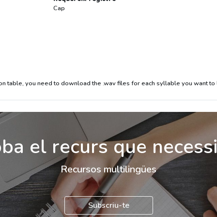
Cap
on table, you need to download the .wav files for each syllable you want to li
ba el recurs que necess
Recursos multilingües
Subscriu-te