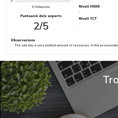
0
0%
Nivell HSKK
0 Votacions
-
Puntuació dels experts
Nivell YCT
2/5
-
Observacions
The site has a very limited amount of resources. In the pronunciati
Tro