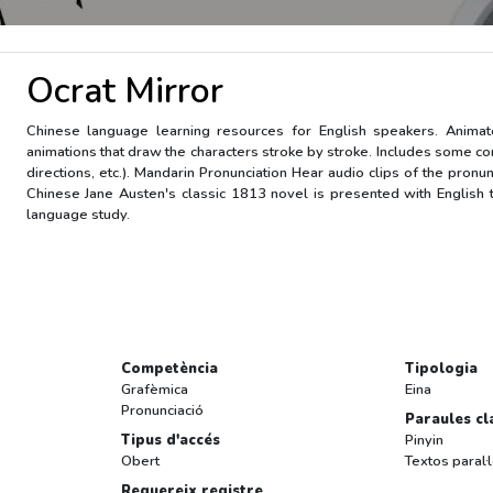
Ocrat Mirror
Chinese language learning resources for English speakers. Anima
animations that draw the characters stroke by stroke. Includes some 
directions, etc.). Mandarin Pronunciation Hear audio clips of the pronu
Chinese Jane Austen's classic 1813 novel is presented with English 
language study.
Competència
Tipologia
Grafèmica
Eina
Pronunciació
Paraules cl
Tipus d'accés
Pinyin
Obert
Textos paral·
Requereix registre