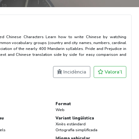
ted Chinese Characters Learn how to write Chinese by watching
common vocabulary groups (country and city names, numbers, cardinal
nciation of the nearly 400 Mandarin syllables. Pride and Prejudice in
text and Chinese translation side by side for easy comparison and
Incidència
Valora’l
Format
Web
au
Variant lingüística
Xinès estàndard
lels
Ortografia simplificada
Idioma vehicular