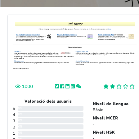
1000
Valoració dels usuaris
Nivell de llengua
5
0%
Bàsic
4
0%
Nivell MCER
3
0%
-
2
0%
Nivell HSK
1
0%
-