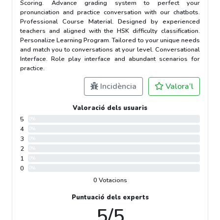
Scoring. Advance grading system to perfect your
pronunciation and practice conversation with our chatbots.
Professional Course Material. Designed by experienced
teachers and aligned with the HSK difficulty classification.
Personalize Learning Program. Tailored to your unique needs
and match you to conversations at your level. Conversational
Interface. Role play interface and abundant scenarios for
practice.
Incidència
Valora’l
Valoració dels usuaris
5
0%
4
0%
3
0%
2
0%
1
0%
0
0%
0 Votacions
Puntuació dels experts
5/5