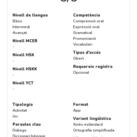
Nivell de llengua
Competència
Bàsic
Comprensió oral
Intermedi
Expressió oral
Avançat
Gramatical
Pronunciació
Nivell MCER
Vocabulari
-
Tipus d'accés
Nivell HSK
Obert
-
Requereix registre
Nivell HSKK
Opcional
-
Nivell YCT
-
Tipologia
Format
Activitat
App
Joc
Variant lingüística
Paraules clau
Xinès estàndard
Diàlegs
Ortografia simplificada
Diccionari bilingüe