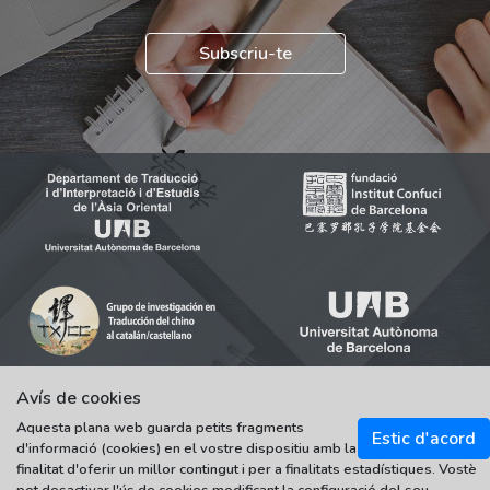
Subscriu-te
Avís de cookies
Aquesta plana web guarda petits fragments
© 2021-2022 Universitat Autònoma de Barcelona
Estic d'acord
d'informació (cookies) en el vostre dispositiu amb la
Tots els drets reservats
finalitat d'oferir un millor contingut i per a finalitats estadístiques. Vostè